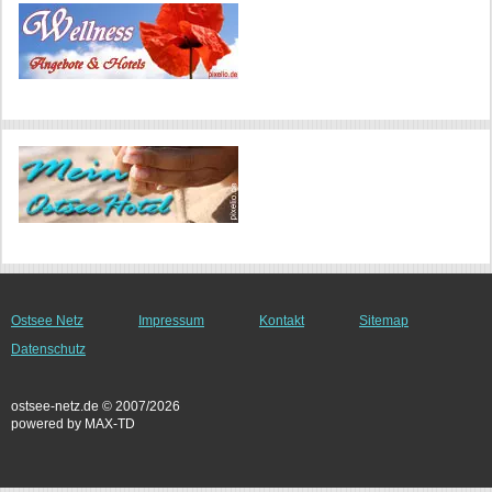
Ostsee Netz
Impressum
Kontakt
Sitemap
Datenschutz
ostsee-netz.de © 2007/2026
powered by MAX-TD