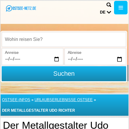
DE
Wohin reisen Sie?
Anreise
Abreise
Suchen
OSTSEE-INFOS
»
URLAUBSERLEBNISSE OSTSEE
»
DER METALLGESTALTER UDO RICHTER
Der Metallgestalter Udo