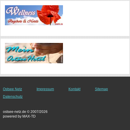
Ostsee Netz
Impressum
Kontakt
Sitemap
Datenschutz
ostsee-netz.de © 2007/2026
powered by MAX-TD