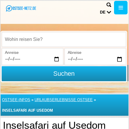
DE
Wohin reisen Sie?
Anreise
Abreise
Suchen
OSTSEE-INFOS
»
URLAUBSERLEBNISSE OSTSEE
»
INSELSAFARI AUF USEDOM
Inselsafari auf Usedom