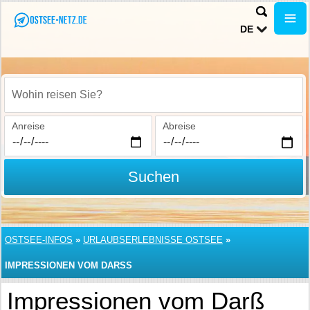
DE
Wohin reisen Sie?
Anreise
Abreise
Suchen
OSTSEE-INFOS
»
URLAUBSERLEBNISSE OSTSEE
»
IMPRESSIONEN VOM DARSS
Impressionen vom Darß